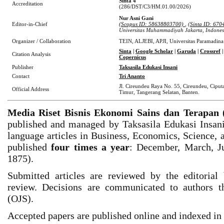
Sinta 4
Accreditation
(286/DST/C3/HM.01.00/2026)
Nur Asni Gani
Editor-in-Chief
(Scopus ID: 58638803700)
, (
Sinta ID: 670
Universitas Muhammadiyah Jakarta, Indones
Organizer / Collaboration
TEIN, ALJEBI, APJI, Universitas Paramadina
Sinta
|
Google Scholar
|
Garuda
|
Crossref
|
Citation Analysis
Copernicus
Publisher
Taksasila Edukasi Insani
Contact
Tri Ananto
Jl. Cireundeu Raya No. 55, Cireundeu, Ciput
Official Address
Timur, Tangerang Selatan, Banten.
Media Riset Bisnis Ekonomi Sains dan Terapa
published and managed by Taksasila Edukasi Insani
language articles in Business, Economics, Science, a
published
four times a year
: December, March, J
1875).
Submitted articles are reviewed by the editorial
review. Decisions are communicated to authors 
(OJS).
Accepted papers are published online and indexed in 