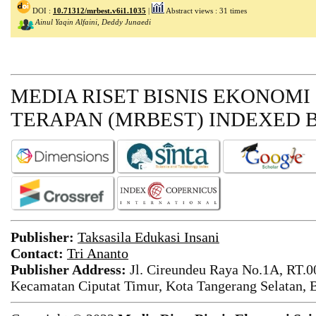
DOI :
10.71312/mrbest.v6i1.1035
|
Abstract views : 31 times
Ainul Yaqin Alfaini, Deddy Junaedi
MEDIA RISET BISNIS EKONOMI
TERAPAN (MRBEST)
INDEXED B
Publisher:
Taksasila Edukasi Insani
Contact:
Tri Ananto
Publisher Address:
Jl. Cireundeu Raya No.1A, RT.0
Kecamatan Ciputat Timur, Kota Tangerang Selatan, 