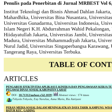
Penulis pada Penerbitan di Jurnal MRBEST Vol 6, 
Institut Teknologi dan Bisnis Ahmad Dahlan Jakarta
Mahardhika, Universitas Bina Nusantara, Universitas
Universitas Gunadarma, Universitas Indonesia, Unive
Islam Negeri K.H. Abdurrahman Wahid Pekalongan, U
Hiidayatullah Jakarta, Universitas Jambi, Universit
Madura, Universitas Muhammadiyah Jakarta, Universi
Nurul Jadid, Universitas Singaperbangsa Karawang, U
Tangerang Raya, Universitas Terbuka.
TABLE OF CON
ARTICLES
PENGARUH EFEKTIVITAS APLIKASI E-KINERJA DAN PENGAWASAN KERJA T
PEGAWAI DINAS SOSIAL KABUPATEN LAHAT
DOI :
10.71312/mrbest.v5i2.1039
|
Abstract views : 174 times
Febyola Febyola, Esty Naruliza, Asma Mario, Ria Astriyani
PERAN MEDIA SOSIAL DALAM MENINGKATKAN DAYA TARIK KAMPUNG WIS
BATUR KEC. GADING