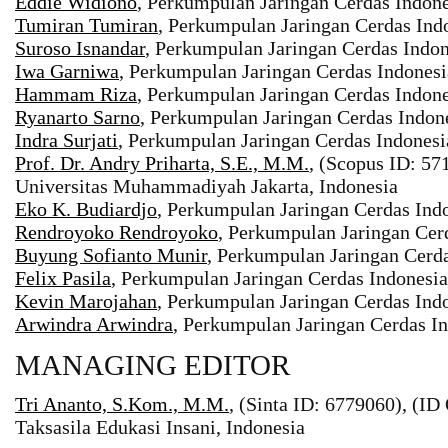
Eddie Widiono
, Perkumpulan Jaringan Cerdas Indone
Tumiran Tumiran
, Perkumpulan Jaringan Cerdas Indo
Suroso Isnandar
, Perkumpulan Jaringan Cerdas Indon
Iwa Garniwa
, Perkumpulan Jaringan Cerdas Indonesi
Hammam Riza
, Perkumpulan Jaringan Cerdas Indone
Ryanarto Sarno
, Perkumpulan Jaringan Cerdas Indone
Indra Surjati
, Perkumpulan Jaringan Cerdas Indonesi
Prof. Dr. Andry Priharta, S.E., M.M.
, (Scopus ID: 57
Universitas Muhammadiyah Jakarta, Indonesia
Eko K. Budiardjo
, Perkumpulan Jaringan Cerdas Indo
Rendroyoko Rendroyoko
, Perkumpulan Jaringan Cerd
Buyung Sofianto Munir
, Perkumpulan Jaringan Cerda
Felix Pasila
, Perkumpulan Jaringan Cerdas Indonesia
Kevin Marojahan
, Perkumpulan Jaringan Cerdas Indo
Arwindra Arwindra
, Perkumpulan Jaringan Cerdas In
MANAGING EDITOR
Tri Ananto, S.Kom., M.M.
, (Sinta ID: 6779060), (I
Taksasila Edukasi Insani, Indonesia