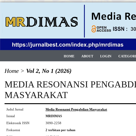
HOME
ABOUT
LOGIN
CATEGOR
Home
>
Vol 2, No 1 (2026)
MEDIA RESONANSI PENGABD
MASYARAKAT
Judul Jurnal
Media Resonansi Pengabdian Masyarakat
Inisial
MRDIMAS
Elektronik ISSN
3090-2258
Frekuensi
2 terbitan per tahun