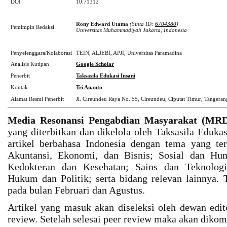
DOI
10.71312
Rony Edward Utama
(Sinta ID:
6704380
)
Pemimpin Redaksi
Universitas Muhammadiyah Jakarta, Indonesia
Penyelenggara/Kolaborasi
TEIN, ALJEBI, APJI, Universitas Paramadina
Analisis Kutipan
Google Scholar
Penerbit
Taksasila Edukasi Insani
Kontak
Tri Ananto
Alamat Resmi Penerbit
Jl. Cireundeu Raya No. 55, Cireundeu, Ciputat Timur, Tangerang
Media Resonansi Pengabdian Masyarakat (MR
yang diterbitkan dan dikelola oleh Taksasila Eduka
artikel berbahasa Indonesia dengan tema yang te
Akuntansi, Ekonomi, dan Bisnis; Sosial dan Hu
Kedokteran dan Kesehatan; Sains dan Teknologi;
Hukum dan Politik; serta bidang relevan lainnya. T
pada bulan Februari dan Agustus.
Artikel yang masuk akan diseleksi oleh dewan edit
review. Setelah selesai peer review maka akan diko