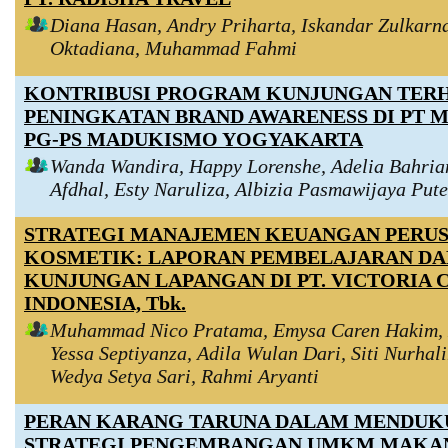
Diana Hasan, Andry Priharta, Iskandar Zulkarn
Oktadiana, Muhammad Fahmi
KONTRIBUSI PROGRAM KUNJUNGAN TER
PENINGKATAN BRAND AWARENESS DI PT 
PG-PS MADUKISMO YOGYAKARTA
Wanda Wandira, Happy Lorenshe, Adelia Bahrian
Afdhal, Esty Naruliza, Albizia Pasmawijaya Put
STRATEGI MANAJEMEN KEUANGAN PERU
KOSMETIK: LAPORAN PEMBELAJARAN DA
KUNJUNGAN LAPANGAN DI PT. VICTORIA 
INDONESIA, Tbk.
Muhammad Nico Pratama, Emysa Caren Hakim, 
Yessa Septiyanza, Adila Wulan Dari, Siti Nurha
Wedya Setya Sari, Rahmi Aryanti
PERAN KARANG TARUNA DALAM MENDU
STRATEGI PENGEMBANGAN UMKM MAKA