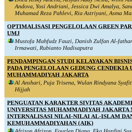
Andova, Yosi Andriani, Jessica Dwi Amalya, San
Muhamad Reza Pahlevi, Ria Astriyani, Asma Ma
OPTIMALISASI PENGELOLAAN GREEN PAR
UMJ
Mustofa Mahfudz Fauzi, Danish Zulfan Al-fatha
Irmawati, Rubianto Hadisaputra
PENDAMPINGAN STUDI KELAYAKAN BISNI
PADA PENGELOLAAN GEDUNG CENDEKIA 
MUHAMMADIYAH JAKARTA
Al Anshari, Puja Trisena, Wulan Rindyana Syafit
Hijjah
PENGUATAN KARAKTER SIVITAS AKADEM
UNIVERSITAS MUHAMMADIYAH JAKARTA 
INTERNALISASI NILAI-NILAI AL-ISLAM DA
KEMUHAMMADIYAHAN (AIK)
Afrizon Afrizon, Fourlen Diana, Eka Hardini Sus