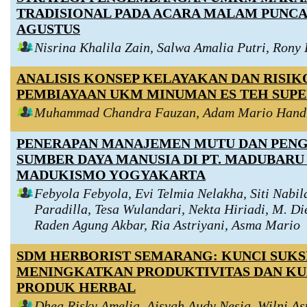
TRADISIONAL PADA ACARA MALAM PUNCA
AGUSTUS
Nisrina Khalila Zain, Salwa Amalia Putri, Ron
ANALISIS KONSEP KELAYAKAN DAN RISIK
PEMBIAYAAN UKM MINUMAN ES TEH SUP
Muhammad Chandra Fauzan, Adam Mario Hand
PENERAPAN MANAJEMEN MUTU DAN PEN
SUMBER DAYA MANUSIA DI PT. MADUBARU
MADUKISMO YOGYAKARTA
Febyola Febyola, Evi Telmia Nelakha, Siti Nabil
Paradilla, Tesa Wulandari, Nekta Hiriadi, M. Di
Raden Agung Akbar, Ria Astriyani, Asma Mario
SDM HERBORIST SEMARANG: KUNCI SUK
MENINGKATKAN PRODUKTIVITAS DAN KU
PRODUK HERBAL
Dhea Risky Amelia, Aisyah Audy Nesia, Wilni Ast