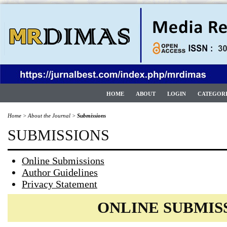
HOME
ABOUT
LOGIN
CATEGOR
Home
>
About the Journal
>
Submissions
SUBMISSIONS
Online Submissions
Author Guidelines
Privacy Statement
ONLINE SUBMIS