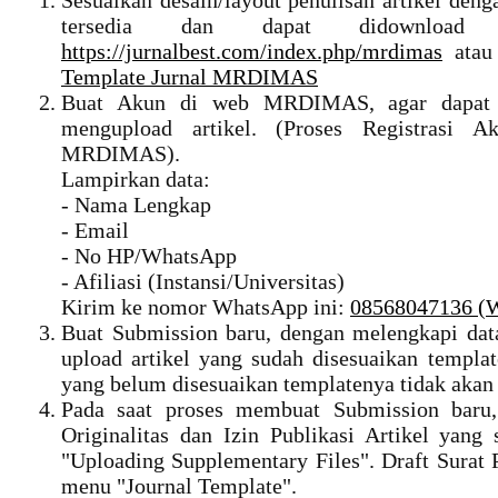
Sesuaikan desain/layout penulisan artikel d
tersedia dan dapat didownloa
https://jurnalbest.com/index.php/mrdimas
atau 
Template Jurnal MRDIMAS
Buat Akun di web MRDIMAS, agar dapat 
mengupload artikel. (Proses Registrasi 
MRDIMAS).
Lampirkan data:
- Nama Lengkap
- Email
- No HP/WhatsApp
- Afiliasi (Instansi/Universitas)
Kirim ke nomor WhatsApp ini:
08568047136 (
Buat Submission baru, dengan melengkapi dat
upload artikel yang sudah disesuaikan temp
yang belum disesuaikan templatenya tidak akan 
Pada saat proses membuat Submission baru,
Originalitas dan Izin Publikasi Artikel yang
"Uploading Supplementary Files". Draft Surat
menu "Journal Template".