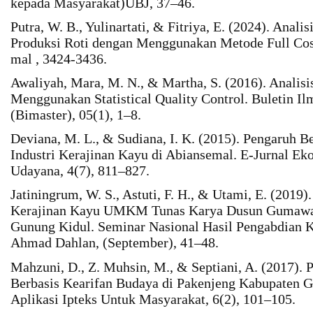
kepada Masyarakat)UBJ, 37–46.
Putra, W. B., Yulinartati, & Fitriya, E. (2024). Anal
Produksi Roti dengan Menggunakan Metode Full Co
mal , 3424-3436.
Awaliyah, Mara, M. N., & Martha, S. (2016). Analis
Menggunakan Statistical Quality Control. Buletin Il
(Bimaster), 05(1), 1–8.
Deviana, M. L., & Sudiana, I. K. (2015). Pengaruh 
Industri Kerajinan Kayu di Abiansemal. E-Jurnal E
Udayana, 4(7), 811–827.
Jatiningrum, W. S., Astuti, F. H., & Utami, E. (2019
Kerajinan Kayu UMKM Tunas Karya Dusun Gumawa
Gunung Kidul. Seminar Nasional Hasil Pengabdian 
Ahmad Dahlan, (September), 41–48.
Mahzuni, D., Z. Muhsin, M., & Septiani, A. (2017)
Berbasis Kearifan Budaya di Pakenjeng Kabupaten G
Aplikasi Ipteks Untuk Masyarakat, 6(2), 101–105.