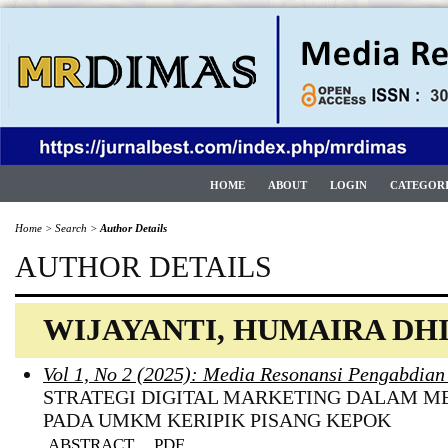
HOME
ABOUT
LOGIN
CATEGOR
Home
>
Search
>
Author Details
AUTHOR DETAILS
WIJAYANTI, HUMAIRA DHI
Vol 1, No 2 (2025): Media Resonansi Pengabdia
STRATEGI DIGITAL MARKETING DALAM 
PADA UMKM KERIPIK PISANG KEPOK
ABSTRACT
PDF