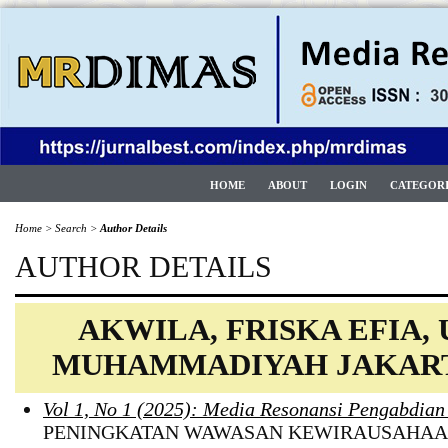
HOME
ABOUT
LOGIN
CATEGOR
Home
>
Search
>
Author Details
AUTHOR DETAILS
AKWILA, FRISKA EFIA,
MUHAMMADIYAH JAKART
Vol 1, No 1 (2025): Media Resonansi Pengabdia
PENINGKATAN WAWASAN KEWIRAUSAHAA